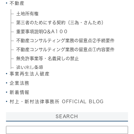
不動産
土地所有権
第三者のためにする契約（三為・さんため）
重要事項説明Q＆A１００
不動産コンサルティング業務の留意点②手続要件
不動産コンサルティング業務の留意点①内容要件
無免許事業等・名義貸しの禁止
追い出し条項
事業再生法人破産
土地法制改正⑦不動産登記法
企業法務
空家対策特別措置法
新着情報
土地法制改正⑥所有者不明土地管理制度等
村上・新村法律事務所 OFFICIAL BLOG
SEARCH