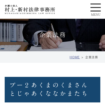
企業法務
HOME
企業法務
プー２あくまのくまさん
とじゃあくななかまたち