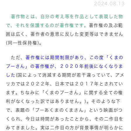
2024.08.13
著作物とは、自分の考え等を作品として表現した物
で、それを保護するのが著作権です。
著作権の及ぶ範
囲は広く、著作者の意思に反した変更等はできません
(同一性保持権)。
ただ、
著作権には期間制限があり、この度「くまの
プーさん」の著作権が、２０２０年前後になくなりま
した
(国によって消滅する期間が若干違っていて、アメ
リカでは２０２２年、日本では２０１７年とされてい
ます。ちなみに「くまのプーさん」に関する全ての権
利がなくなった訳ではありません。)。そのような下
で、表題の「プーあくまのくまさん」という映画がつ
くられ、今日は時間があったことから、その二作目を
みてきました。実は二作目の方が背景事情が明らかに